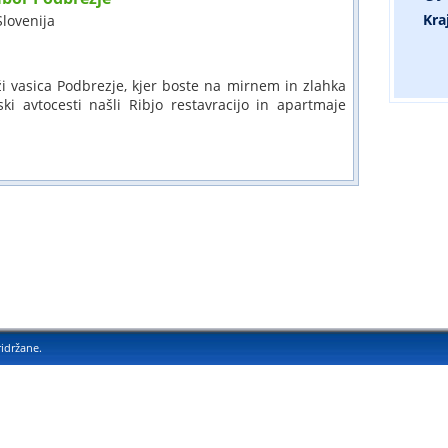
Kra
 Slovenija
ži vasica Podbrezje, kjer boste na mirnem in zlahka
i avtocesti našli Ribjo restavracijo in apartmaje
ridržane.