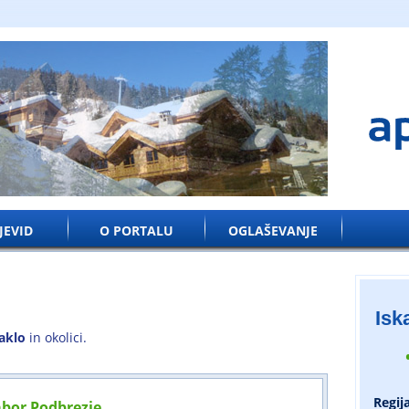
JEVID
O PORTALU
OGLAŠEVANJE
Iska
aklo
in okolici.
Regij
abor Podbrezje