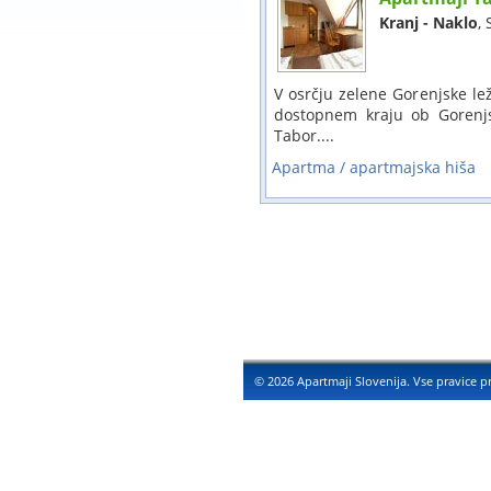
Kranj - Naklo
,
V osrčju zelene Gorenjske le
dostopnem kraju ob Gorenjsk
Tabor....
Apartma / apartmajska hiša
© 2026 Apartmaji Slovenija. Vse pravice p