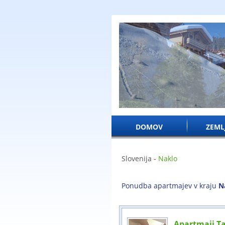
DOMOV
ZEML
Slovenija
-
Naklo
Ponudba apartmajev v kraju
N
Apartmaji T