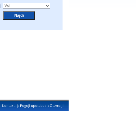
j
Kontakt
:|:
Pogoji uporabe
:|:
O avtorjih