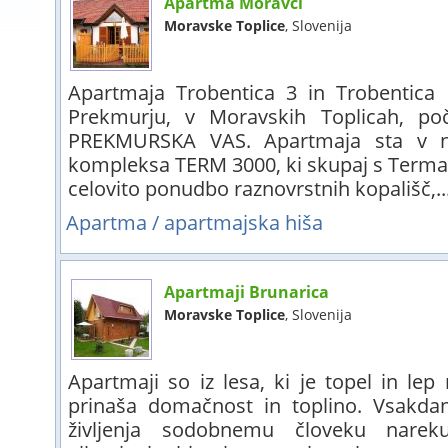
Apartma Moravci
Moravske Toplice
, Slovenija
Apartmaja Trobentica 3 in Trobentica 
Prekmurju, v Moravskih Toplicah, poč
PREKMURSKA VAS. Apartmaja sta v ne
kompleksa TERM 3000, ki skupaj s Terma
celovito ponudbo raznovrstnih kopališč,..
Apartma / apartmajska hiša
Apartmaji Brunarica
Moravske Toplice
, Slovenija
Apartmaji so iz lesa, ki je topel in lep
prinaša domačnost in toplino. Vsakdan
življenja sodobnemu človeku nareku