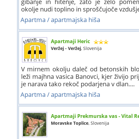
gibanje in hitenje, zato je zelo pome
okolje nudi toplino in sproščujoče vzdušje.
Apartma / apartmajska hiša
Apartmaji Heric
Veržej - Veržej
, Slovenija
V mirnem okolju daleč od betonskih blo
leži majhna vasica Banovci, kjer živijo pri
je narava tako rekoč podarjena v dlan....
Apartma / apartmajska hiša
Apartmaji Prekmurska vas - Vital R
Moravske Toplice
, Slovenija