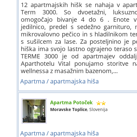
12 apartmajskih hišk se nahaja v apar
Term 3000. So dvoetažni, luksuzn
omogočajo bivanje 4 do 6 . Enote vkl
jedilnico, predel s sedežno garnituro,
mikrovalovno pečico in s hladilnikom te
s sušilcem za lase. Za posteljnino je p
hiška ima svojo lastno ograjeno teraso 
TERME 3000 je od apartmajev oddal
Aparthotelu Vital ponujamo storitve 
wellnessa z masažnim bazenom,...
Apartma / apartmajska hiša
Apartma Potoček
Moravske Toplice
, Slovenija
Apartma / apartmajska hiša