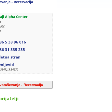
vanje - Rezervacija
ji Alpha Center
a
vec
a
86 5 38 96 016
86 31 335 235
letna stran
mljevid
33347,13.54270
prijatelji