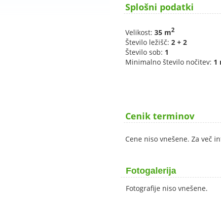
Splošni podatki
2
Velikost:
35 m
Število ležišč:
2 + 2
Število sob:
1
Minimalno število nočitev:
1 
Cenik terminov
Cene niso vnešene. Za več in
Fotogalerija
Fotografije niso vnešene.