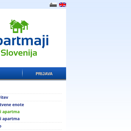
PRIJAVA
itev
tvene enote
i apartma
ni apartma
o