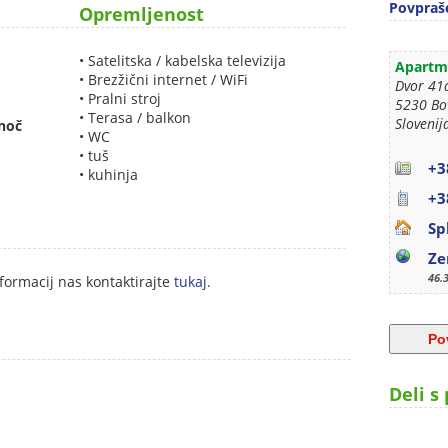
Povpraše
Opremljenost
• Satelitska / kabelska televizija
Apartma
• Brezžični internet / WiFi
Dvor 41
• Pralni stroj
5230 Bo
• Terasa / balkon
Slovenij
noč
• WC
• tuš
+3
• kuhinja
+3
Sp
Ze
46.
formacij nas kontaktirajte
tukaj
.
Deli s 