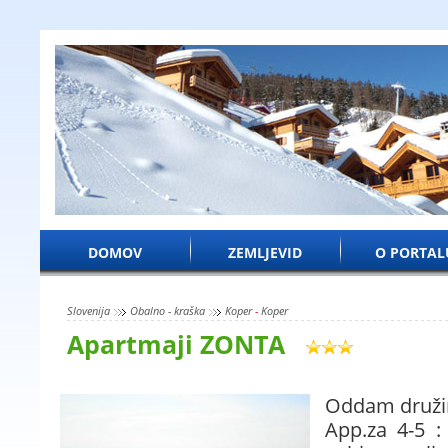
DOMOV
ZEMLJEVID
O PORTAL
Slovenija
Obalno - kraška
Koper
-
Koper
Apartmaji ZONTA
Oddam družin
App.za 4-5 :