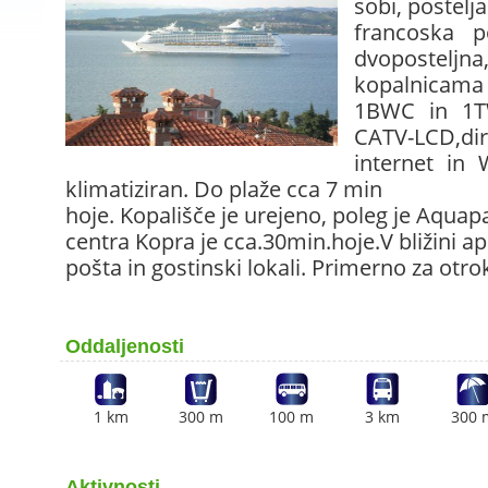
sobi, postelja
francoska p
dvoposte
kopalnicama
1BWC in 1T
CATV-LCD,dire
internet in 
klimatiziran. Do plaže cca 7 min
hoje. Kopališče je urejeno, poleg je Aqua
centra Kopra je cca.30min.hoje.V bližini ap
pošta in gostinski lokali. Primerno za otro
Oddaljenosti
1 km
300 m
100 m
3 km
300 
Aktivnosti