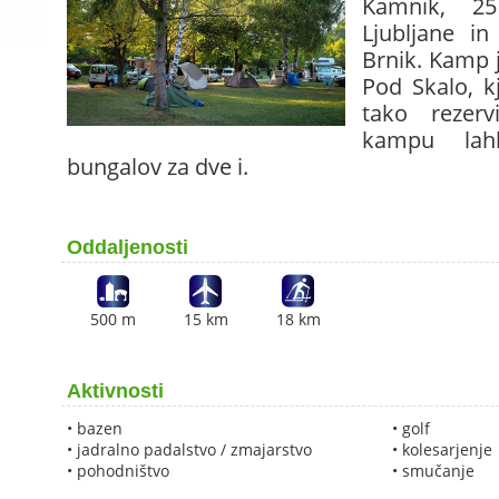
Kamnik, 2
Ljubljane i
Brnik. Kamp 
Pod Skalo, k
tako rezerv
kampu lah
bungalov za dve i.
Oddaljenosti
500 m
15 km
18 km
Aktivnosti
• bazen
• golf
• jadralno padalstvo / zmajarstvo
• kolesarjenje
• pohodništvo
• smučanje