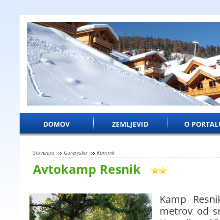
DOMOV
ZEMLJEVID
O PORTAL
Slovenija
Gorenjska
Kamnik
Avtokamp Resnik
Kamp Resni
metrov od s