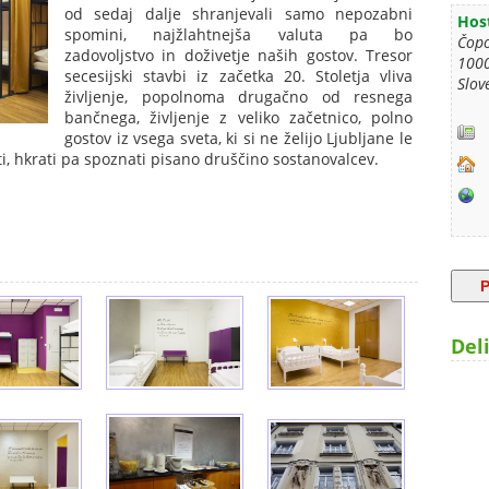
od sedaj dalje shranjevali samo nepozabni
Host
spomini, najžlahtnejša valuta pa bo
Čop
zadovoljstvo in doživetje naših gostov. Tresor
1000
secesijski stavbi iz začetka 20. Stoletja vliva
Slov
življenje, popolnoma drugačno od resnega
bančnega, življenje z veliko začetnico, polno
gostov iz vsega sveta, ki si ne želijo Ljubljane le
ti, hkrati pa spoznati pisano druščino sostanovalcev.
Deli