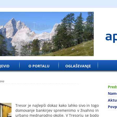
JEVID
O PORTALU
OGLAŠEVANJE
jana
Pred
r
Name
Aktu
Tresor je najlepši dokaz kako lahko sivo in togo
Povp
domovanje bankirjev spremenimo v živahno in
urbano mednarodno okolje. V Tresorju se bodo