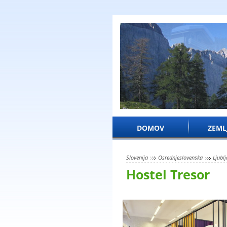
DOMOV
ZEML
Slovenija
Osrednjeslovenska
Ljubl
Hostel Treso