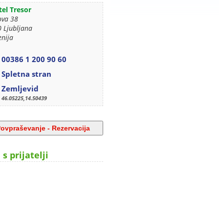
el Tresor
ova 38
 Ljubljana
enija
00386 1 200 90 60
Spletna stran
Zemljevid
46.05225,14.50439
 s prijatelji