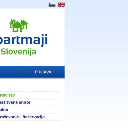
PRIJAVA
stavitev
stitvene enote
alno
raševanje - Rezervacija