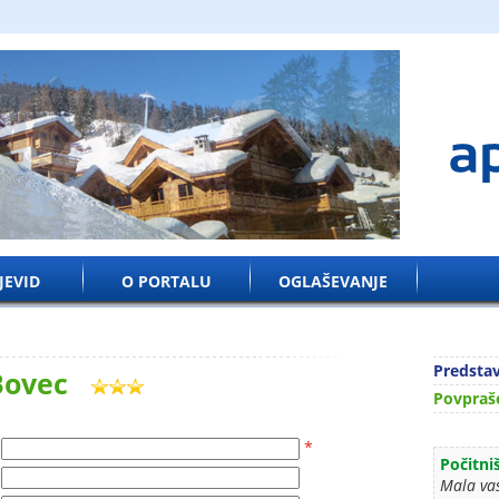
JEVID
O PORTALU
OGLAŠEVANJE
Predstav
 Bovec
Povpraše
*
Počitni
Mala va