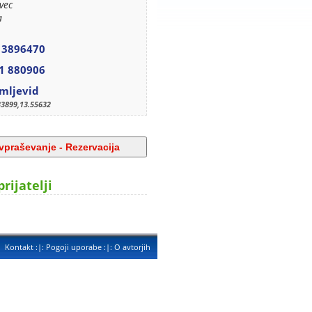
vec
a
 3896470
1 880906
mljevid
33899,13.55632
prijatelji
Kontakt
:|:
Pogoji uporabe
:|:
O avtorjih