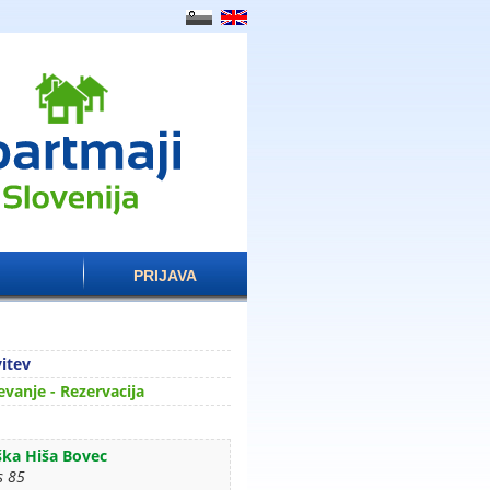
PRIJAVA
itev
vanje - Rezervacija
ška Hiša Bovec
s 85