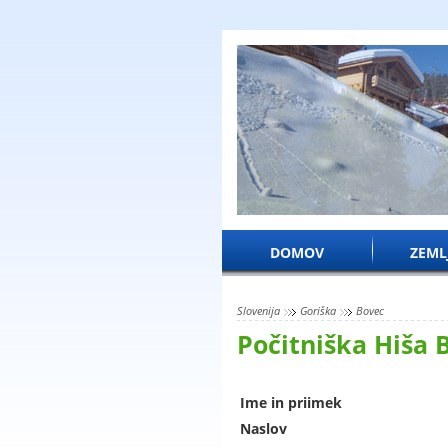
DOMOV
ZEML
Slovenija
Goriška
Bovec
Počitniška Hiša
Ime in priimek
Naslov