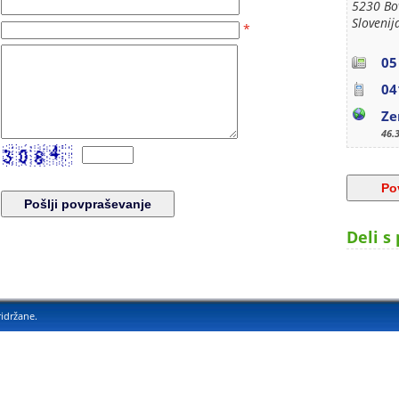
5230 Bo
Slovenij
*
05
04
Ze
46.
Deli s 
ridržane.