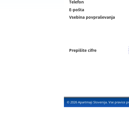
Telefon
E-pošta
Vsebina povpraševanja
Prepišite cifre
© 2026 Apartmaji Slovenija. Vse pravice p