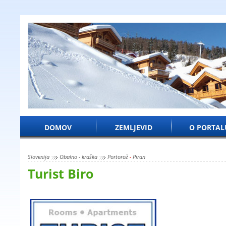
DOMOV
ZEMLJEVID
O PORTAL
Slovenija
Obalno - kraška
Portorož
-
Piran
Turist Biro