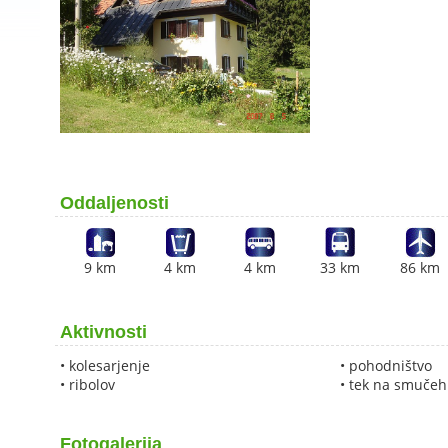
Oddaljenosti
9 km
4 km
4 km
33 km
86 km
Aktivnosti
• kolesarjenje
• pohodništvo
• ribolov
• tek na smučeh
Fotogalerija