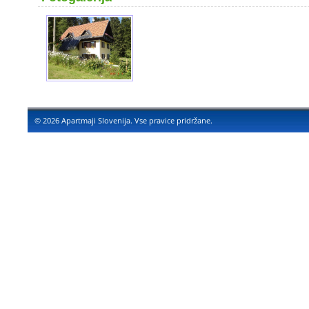
© 2026 Apartmaji Slovenija. Vse pravice pridržane.