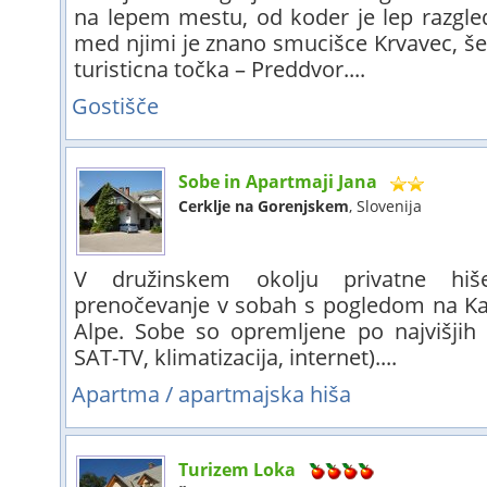
na lepem mestu, od koder je lep razgled
med njimi je znano smucišce Krvavec, še 
turisticna točka – Preddvor....
Gostišče
Sobe in Apartmaji Jana
Cerklje na Gorenjskem
, Slovenija
V družinskem okolju privatne h
prenočevanje v sobah s pogledom na Ka
Alpe. Sobe so opremljene po najvišjih
SAT-TV, klimatizacija, internet)....
Apartma / apartmajska hiša
Turizem Loka