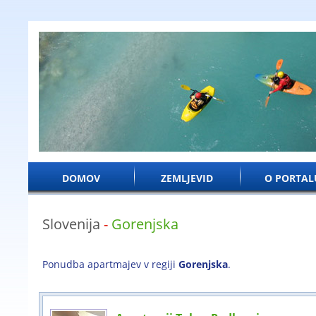
DOMOV
ZEMLJEVID
O PORTAL
Slovenija
-
Gorenjska
Ponudba apartmajev v regiji
Gorenjska
.