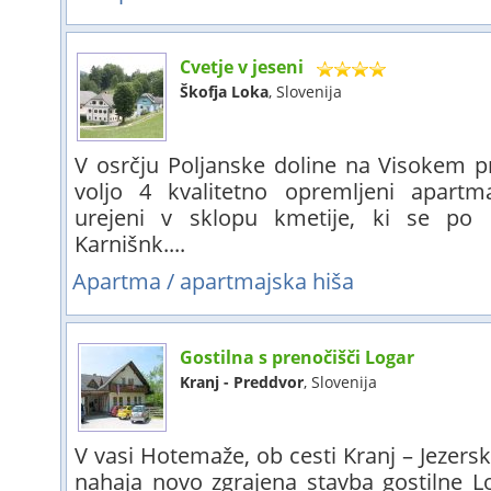
Cvetje v jeseni
Škofja Loka
, Slovenija
V osrčju Poljanske doline na Visokem pr
voljo 4 kvalitetno opremljeni apartma
urejeni v sklopu kmetije, ki se po
Karnišnk....
Apartma / apartmajska hiša
Gostilna s prenočišči Logar
Kranj - Preddvor
, Slovenija
V vasi Hotemaže, ob cesti Kranj – Jezersk
nahaja novo zgrajena stavba gostilne Lo