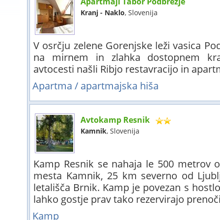
Apartmaji Tabor Podbrezje
Kranj - Naklo
, Slovenija
V osrčju zelene Gorenjske leži vasica Pod
na mirnem in zlahka dostopnem kra
avtocesti našli Ribjo restavracijo in apart
Apartma / apartmajska hiša
Avtokamp Resnik
Kamnik
, Slovenija
Kamp Resnik se nahaja le 500 metrov o
mesta Kamnik, 25 km severno od Ljubl
letališča Brnik. Kamp je povezan s hostl
lahko gostje prav tako rezervirajo prenočiš
Kamp