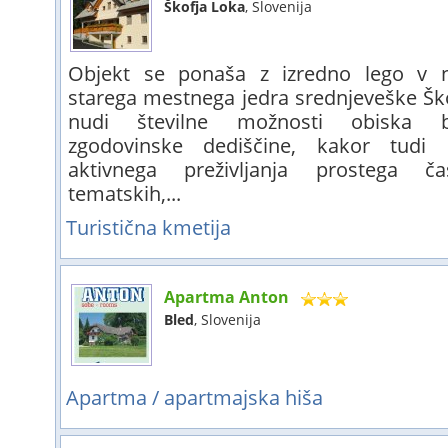
Škofja Loka
, Slovenija
Objekt se ponaša z izredno lego v ne
starega mestnega jedra srednjeveške Ško
nudi številne možnosti obiska b
zgodovinske dediščine, kakor tudi 
aktivnega preživljanja prostega 
tematskih,...
Turistična kmetija
Apartma Anton
Bled
, Slovenija
Apartma / apartmajska hiša